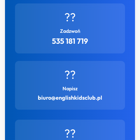
??
Zadzwoń
535 181 719
??
Napisz
biuro@englishkidsclub.pl
??