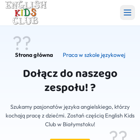
Aktualności
??
Angielski w szkole i przedszkolu
Strona główna
/
Praca w szkole językowej
Dołącz do naszego
Półkolonie
zespołu! ?
Grupy
Szukamy pasjonatów języka angielskiego, którzy
Galeria
kochają pracę z dziećmi. Zostań częścią English Kids
Club w Białymstoku!
Cennik
??