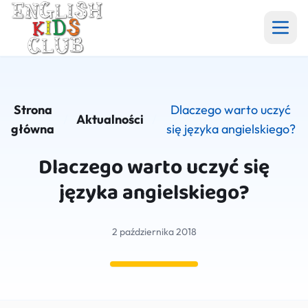
Aktualności
Strona
Dlaczego warto uczyć
Angielski w szkole i przedszkolu
/
Aktualności
/
główna
się języka angielskiego?
Półkolonie
Dlaczego warto uczyć się
języka angielskiego?
Grupy
2 października 2018
Galeria
Cennik