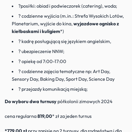
?posiłki: obiad i podwieczorek (catering), woda;
? codzienne wyjścia (m.in.: Strefa Wysokich Lotów,
Planetarium, wyjście do kina,
wyjazdowe ognisko z
kiełbaskami
i kuligiem
*)
? kadrę posługującą się językiem angielskim,
? ubezpieczenie NNW;
? opiekę od 7:00-17:00
? codzienne zajęcia tematyczne np: Art Day,
Sensory Day, Baking Day, Sport Day, Science Day
? przejazdy komunikacją miejską;
Do wyboru dwa turnusy
półkolonii zimowych 2024
cena regularna
819,00
* zł za jeden turnus
*779,00 zł
przy zapisie na 2 turnusy, dla rodzeństwa i dla