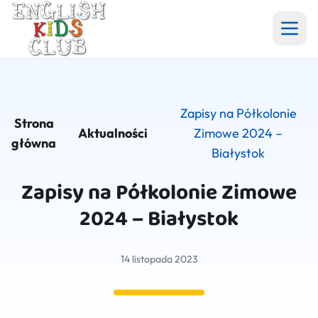
Aktualności
Zapisy na Półkolonie
Angielski w szkole i przedszkolu
Strona
/
Aktualności
/
Zimowe 2024 –
główna
Białystok
Półkolonie
Zapisy na Półkolonie Zimowe
Grupy
2024 – Białystok
Galeria
14 listopada 2023
Cennik